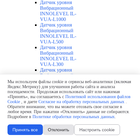
Датчик уровня
Вибрационный
INNOLEVEL IL-
VUA-L1000
Датчик уровня
Вибрационный
INNOLEVEL IL-
VUA-L500
Датчик уровня
Вибрационный
INNOLEVEL IL-
VUA-L300
Датчик уровня
Вибрационный
INNOLEVEL IL-
Мы используем файлы cookie и сервисы веб-аналитики (включая
VUA-T
Яндекс.Метрику) для улучшения работы сайта и анализа
посещаемости. Продолжая использовать сайт или нажимая
Датчик уровня
«Принять», вы соглашаетесь с
Политикой использования файлов
Вибрационный
Cookie
, и даете
Согласие на обработку персональных данных
.
INNOLEVEL IL-VUA
Обратите внимание, что вы можете отозвать свое согласие в
Датчик уровня
любое время. При нажатии «Отклонить» данные не собираются.
Вибрационный
Подробнее в
Политике обработки персональных данных
.
INNOLEVEL IL-
VUD-L2000
Принять все
Отклонить
Настроить cookie
Датчик уровня
Вибрационный