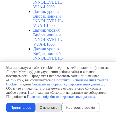
INNOLEVEL IL-
VUA-L2000
Датчик уровня
Вибрационный
INNOLEVEL IL-
VUA-L1500
Датчик уровня
Вибрационный
INNOLEVEL IL-
VUA-L1000
Датчик уровня
Вибрационный
INNOLEVEL IL-
VUA-L500
Датчик уровня
Мы используем файлы cookie и сервисы веб-аналитики (включая
Яндекс.Метрику) для улучшения работы сайта и анализа
Вибрационный
посещаемости. Продолжая использовать сайт или нажимая
INNOLEVEL IL-
«Принять», вы соглашаетесь с
Политикой использования файлов
VUA-L300
Cookie
, и даете
Согласие на обработку персональных данных
.
Датчик уровня
Обратите внимание, что вы можете отозвать свое согласие в
Вибрационный
любое время. При нажатии «Отклонить» данные не собираются.
INNOLEVEL IL-
Подробнее в
Политике обработки персональных данных
.
VUA-T
Датчик уровня
Принять все
Отклонить
Настроить cookie
Вибрационный
INNOLEVEL IL-VUA