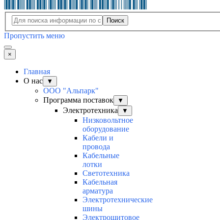
Поиск
Пропустить меню
×
Главная
О нас
▼
ООО "Альпарк"
Программа поставок
▼
Электротехника
▼
Низковольтное
оборудование
Кабели и
провода
Кабельные
лотки
Светотехника
Кабельная
арматура
Электротехнические
шины
Электрощитовое