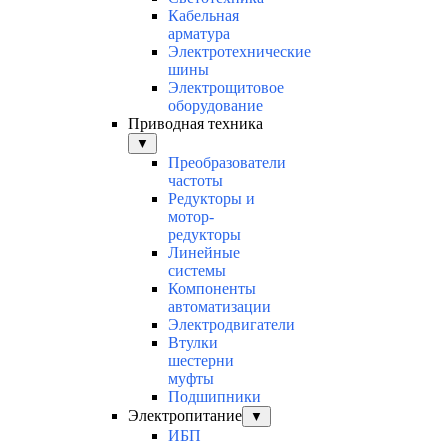
Кабельная
арматура
Электротехнические
шины
Электрощитовое
оборудование
Приводная техника
▼
Преобразователи
частоты
Редукторы и
мотор-
редукторы
Линейные
системы
Компоненты
автоматизации
Электродвигатели
Втулки
шестерни
муфты
Подшипники
Электропитание
▼
ИБП