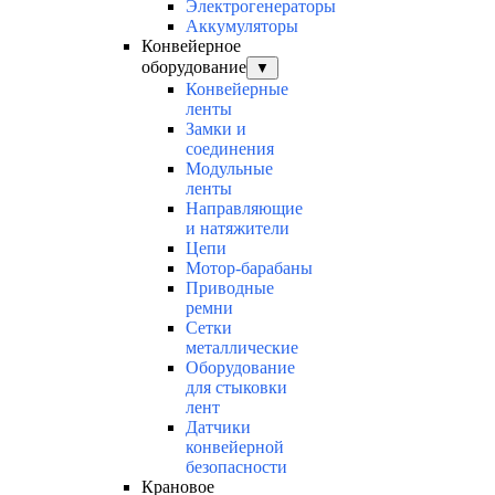
Электрогенераторы
Аккумуляторы
Конвейерное
оборудование
▼
Конвейерные
ленты
Замки и
соединения
Модульные
ленты
Направляющие
и натяжители
Цепи
Мотор-барабаны
Приводные
ремни
Сетки
металлические
Оборудование
для стыковки
лент
Датчики
конвейерной
безопасности
Крановое