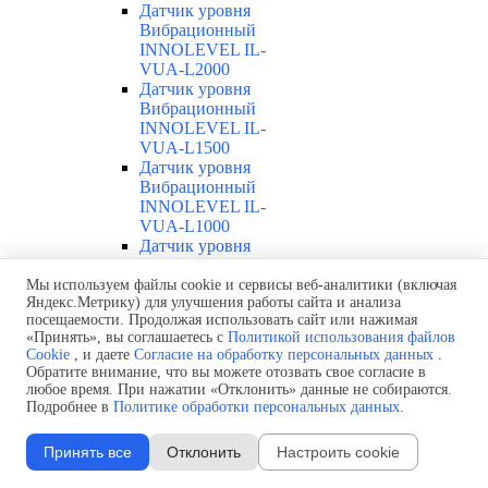
Датчик уровня
Вибрационный
INNOLEVEL IL-
VUA-L2000
Датчик уровня
Вибрационный
INNOLEVEL IL-
VUA-L1500
Датчик уровня
Вибрационный
INNOLEVEL IL-
VUA-L1000
Датчик уровня
Вибрационный
INNOLEVEL IL-
Мы используем файлы cookie и сервисы веб-аналитики (включая
Яндекс.Метрику) для улучшения работы сайта и анализа
VUA-L500
посещаемости. Продолжая использовать сайт или нажимая
Датчик уровня
«Принять», вы соглашаетесь с
Политикой использования файлов
Вибрационный
Cookie
, и даете
Согласие на обработку персональных данных
.
INNOLEVEL IL-
Обратите внимание, что вы можете отозвать свое согласие в
VUA-L300
любое время. При нажатии «Отклонить» данные не собираются.
Датчик уровня
Подробнее в
Политике обработки персональных данных
.
Вибрационный
INNOLEVEL IL-
Принять все
Отклонить
Настроить cookie
VUA-T
Датчик уровня