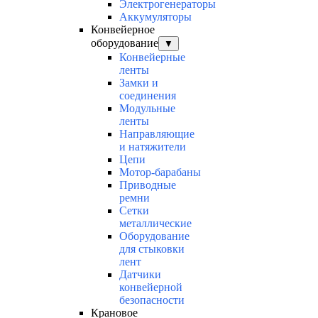
Электрогенераторы
Аккумуляторы
Конвейерное
оборудование
▼
Конвейерные
ленты
Замки и
соединения
Модульные
ленты
Направляющие
и натяжители
Цепи
Мотор-барабаны
Приводные
ремни
Сетки
металлические
Оборудование
для стыковки
лент
Датчики
конвейерной
безопасности
Крановое