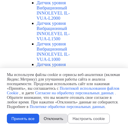
Датчик уровня
Вибрационный
INNOLEVEL IL-
VUA-L2000
Датчик уровня
Вибрационный
INNOLEVEL IL-
VUA-L1500
Датчик уровня
Вибрационный
INNOLEVEL IL-
VUA-L1000
Датчик уровня
Вибрационный
INNOLEVEL IL-
Мы используем файлы cookie и сервисы веб-аналитики (включая
Яндекс.Метрику) для улучшения работы сайта и анализа
VUA-L500
посещаемости. Продолжая использовать сайт или нажимая
Датчик уровня
«Принять», вы соглашаетесь с
Политикой использования файлов
Вибрационный
Cookie
, и даете
Согласие на обработку персональных данных
.
INNOLEVEL IL-
Обратите внимание, что вы можете отозвать свое согласие в
VUA-L300
любое время. При нажатии «Отклонить» данные не собираются.
Датчик уровня
Подробнее в
Политике обработки персональных данных
.
Вибрационный
INNOLEVEL IL-
Принять все
Отклонить
Настроить cookie
VUA-T
Датчик уровня