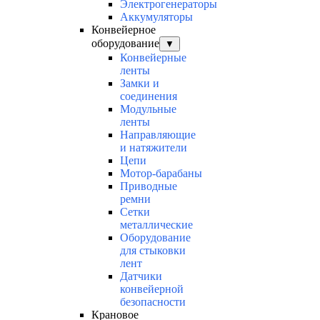
Электрогенераторы
Аккумуляторы
Конвейерное
оборудование
▼
Конвейерные
ленты
Замки и
соединения
Модульные
ленты
Направляющие
и натяжители
Цепи
Мотор-барабаны
Приводные
ремни
Сетки
металлические
Оборудование
для стыковки
лент
Датчики
конвейерной
безопасности
Крановое