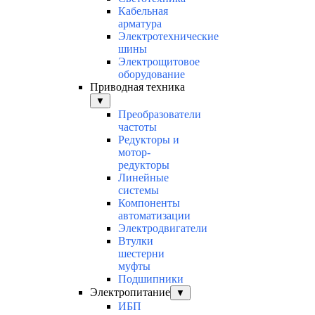
Кабельная
арматура
Электротехнические
шины
Электрощитовое
оборудование
Приводная техника
▼
Преобразователи
частоты
Редукторы и
мотор-
редукторы
Линейные
системы
Компоненты
автоматизации
Электродвигатели
Втулки
шестерни
муфты
Подшипники
Электропитание
▼
ИБП